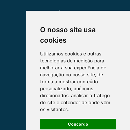
DÚVIDAS
BLOG
O nosso site usa
cookies
Utilizamos cookies e outras
LINKS ÚTEIS
tecnologias de medição para
melhorar a sua experiência de
SOCIEDADE CATARINENSE
navegação no nosso site, de
DE MASTOLOGIA
forma a mostrar conteúdo
personalizado, anúncios
direcionados, analisar o tráfego
do site e entender de onde vêm
SOCIEDADE BRASILEIRA
DE MASTOLOGIA
os visitantes.
Concordo